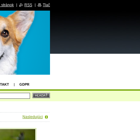
 stránok
RSS
Tlač
TAKT
GDPR
Nasledujúci