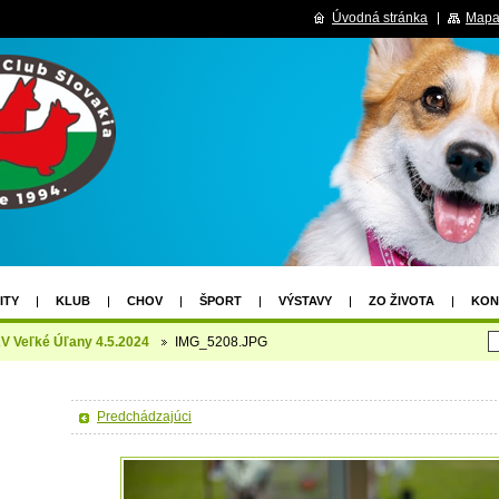
Úvodná stránka
Mapa
ITY
KLUB
CHOV
ŠPORT
VÝSTAVY
ZO ŽIVOTA
KON
VIANOČNÁ SÚŤAŽ
VÝSLEDKY VIANOČNEJ SÚŤAŽE
KV Veľké Úľany 4.5.2024
IMG_5208.JPG
2.04.2026 PROPOZÍCIE
NOVOHRADDOG 2X CACIB III. UZÁVIERKA
 CACIB LUČENEC
Predchádzajúci