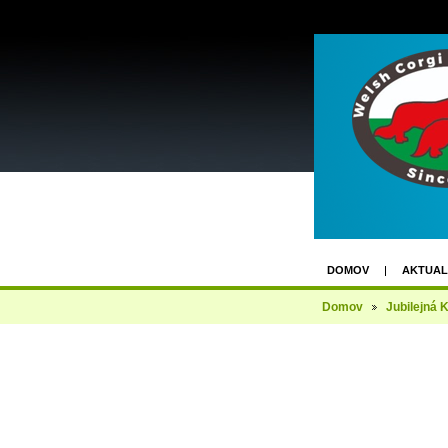
DOMOV
AKTUAL
FACEBOOK GROUP
Domov
Jubilejná 
KLUBOVÁ VÝSTAVA 1
3. UZÁVIERKA - 2X