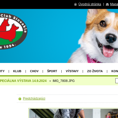
Úvodná stránka
Mapa
ITY
KLUB
CHOV
ŠPORT
VÝSTAVY
ZO ŽIVOTA
KON
VIANOČNÁ SÚŤAŽ
VÝSLEDKY VIANOČNEJ SÚŤAŽE
 ŠPECIÁLNA VÝSTAVA 14.9.2024
IMG_7808.JPG
2.04.2026 PROPOZÍCIE
NOVOHRADDOG 2X CACIB III. UZÁVIERKA
 CACIB LUČENEC
Predchádzajúci