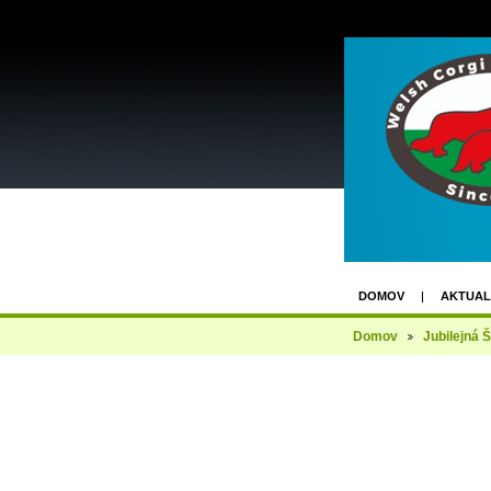
DOMOV
AKTUAL
FACEBOOK GROUP
Domov
Jubilejná
KLUBOVÁ VÝSTAVA 1
3. UZÁVIERKA - 2X