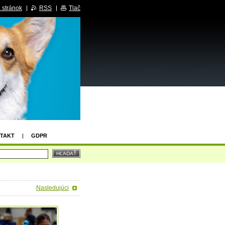
 stránok
RSS
Tlač
TAKT
GDPR
Nasledujúci