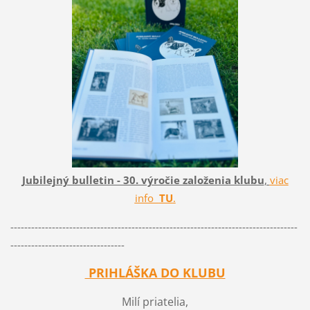
Jubilejný bulletin - 30. výročie založenia klubu
,
viac
info
TU
.
-----------------------------------------------------------------------------------
---------------------------------
PRIHLÁŠKA DO KLUBU
Milí priatelia,