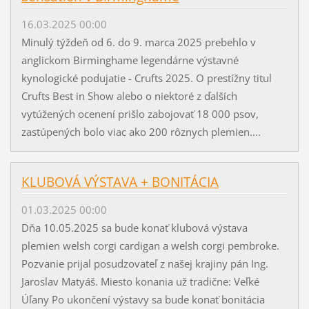
16.03.2025 00:00
Minulý týždeň od 6. do 9. marca 2025 prebehlo v
anglickom Birminghame legendárne výstavné
kynologické podujatie - Crufts 2025. O prestížny titul
Crufts Best in Show alebo o niektoré z ďalších
vytúžených ocenení prišlo zabojovať 18 000 psov,
zastúpených bolo viac ako 200 rôznych plemien....
KLUBOVÁ VÝSTAVA + BONITÁCIA
01.03.2025 00:00
Dňa 10.05.2025 sa bude konať klubová výstava
plemien welsh corgi cardigan a welsh corgi pembroke.
Pozvanie prijal posudzovateľ z našej krajiny pán Ing.
Jaroslav Matyáš. Miesto konania už tradične: Veľké
Úľany Po ukončení výstavy sa bude konať bonitácia