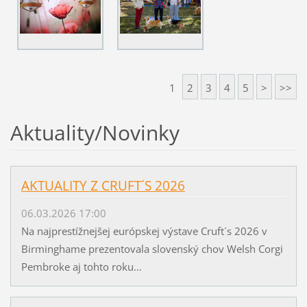
1
2
3
4
5
>
>>
Aktuality/Novinky
AKTUALITY Z CRUFT´S 2026
06.03.2026 17:00
Na najprestížnejšej európskej výstave Cruft´s 2026 v
Birminghame prezentovala slovenský chov Welsh Corgi
Pembroke aj tohto roku...