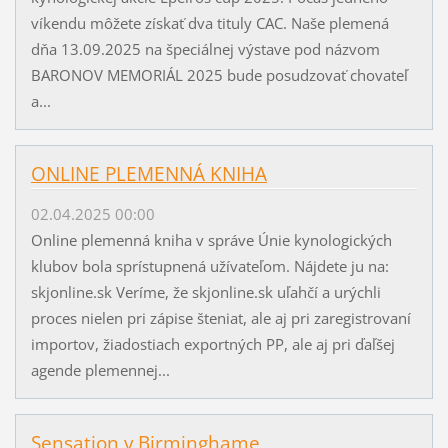
víkendu môžete získať dva tituly CAC. Naše plemená
dňa 13.09.2025 na špeciálnej výstave pod názvom
BARONOV MEMORIÁL 2025 bude posudzovať chovateľ
a...
ONLINE PLEMENNÁ KNIHA
02.04.2025 00:00
Online plemenná kniha v správe Únie kynologických
klubov bola sprístupnená užívateľom. Nájdete ju na:
skjonline.sk Veríme, že skjonline.sk uľahčí a urýchli
proces nielen pri zápise šteniat, ale aj pri zaregistrovaní
importov, žiadostiach exportných PP, ale aj pri ďaľšej
agende plemennej...
Sensation v Birminghame