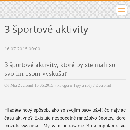
3 športové aktivity
16.07.2015 00:00
3 športové aktivity, ktoré by ste mali so
svojim psom vyskúšať
Od
Mia Zveromil
16.06.2015 v kategórií
Tipy a rady
/ Zveromil
Hľadáte nový spôsob, ako so svojim psov tráviť čo najviac
času aktívne? Existuje nespočetné množstvo športov, ktoré
môžete vyskúšať. My vám prinášame 3 najpopulárnejšie