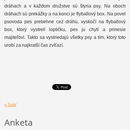
dráhach a v každom družstve sú štyria psy. Na oboch
dráhach sú prekážky a na konci je flyballový box. Na povel
psovoda pes prebehne cez dráhu, vyskočí na flyballový
box, ktorý vystrelí loptičku, pes ju chytí a prinesie
majiteľovi. Takto sa vystriedajú všetky psy a tím, ktorý toto
urobí za najkratší čas zvíťazí.
« Späť
Anketa