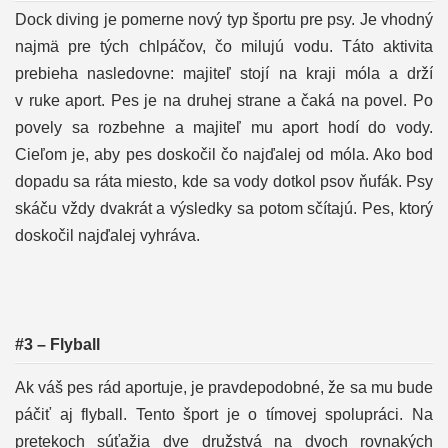
Dock diving je pomerne nový typ športu pre psy. Je vhodný
najmä pre tých chlpáčov, čo milujú vodu. Táto aktivita
prebieha nasledovne: majiteľ stojí na kraji móla a drží
v ruke aport. Pes je na druhej strane a čaká na povel. Po
povely sa rozbehne a majiteľ mu aport hodí do vody.
Cieľom je, aby pes doskočil čo najďalej od móla. Ako bod
dopadu sa ráta miesto, kde sa vody dotkol psov ňufák. Psy
skáču vždy dvakrát a výsledky sa potom sčítajú. Pes, ktorý
doskočil najďalej vyhráva.
#3 – Flyball
Ak váš pes rád aportuje, je pravdepodobné, že sa mu bude
páčiť aj flyball. Tento šport je o tímovej spolupráci. Na
pretekoch súťažia dve družstvá na dvoch rovnakých