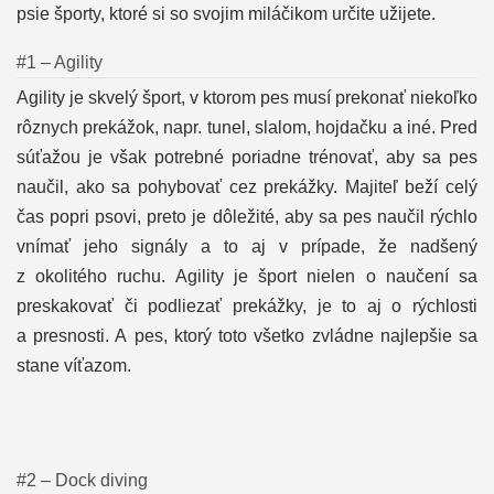
psie športy, ktoré si so svojim miláčikom určite užijete.
#1 – Agility
Agility je skvelý šport, v ktorom pes musí prekonať niekoľko
rôznych prekážok, napr. tunel, slalom, hojdačku a iné. Pred
súťažou je však potrebné poriadne trénovať, aby sa pes
naučil, ako sa pohybovať cez prekážky. Majiteľ beží celý
čas popri psovi, preto je dôležité, aby sa pes naučil rýchlo
vnímať jeho signály a to aj v prípade, že nadšený
z okolitého ruchu. Agility je šport nielen o naučení sa
preskakovať či podliezať prekážky, je to aj o rýchlosti
a presnosti. A pes, ktorý toto všetko zvládne najlepšie sa
stane víťazom.
#2 – Dock diving