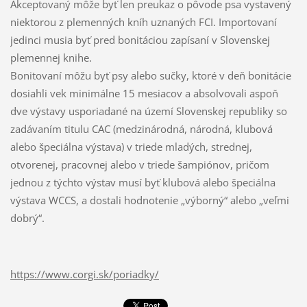
Akceptovaný môže byť len preukaz o pôvode psa vystavený
niektorou z plemenných kníh uznaných FCI. Importovaní
jedinci musia byť pred bonitáciou zapísaní v Slovenskej
plemennej knihe.
Bonitovaní môžu byť psy alebo sučky, ktoré v deň bonitácie
dosiahli vek minimálne 15 mesiacov a absolvovali aspoň
dve výstavy usporiadané na území Slovenskej republiky so
zadávaním titulu CAC (medzinárodná, národná, klubová
alebo špeciálna výstava) v triede mladých, strednej,
otvorenej, pracovnej alebo v triede šampiónov, pričom
jednou z týchto výstav musí byť klubová alebo špeciálna
výstava WCCS, a dostali hodnotenie „výborný“ alebo „veľmi
dobrý“.
https://www.corgi.sk/poriadky/