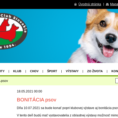
Úvodná stránka
Mapa
ITY
KLUB
CHOV
ŠPORT
VÝSTAVY
ZO ŽIVOTA
KON
VIANOČNÁ SÚŤAŽ
VÝSLEDKY VIANOČNEJ SÚŤAŽE
 psov
2.04.2026 PROPOZÍCIE
NOVOHRADDOG 2X CACIB III. UZÁVIERKA
18.05.2021 00:00
 CACIB LUČENEC
BONITÁCIA psov
Dňa 10.07.2021 sa bude konať popri klubovej výstave aj bonitácia pso
V tento deň budú mať vystavovatelia z oblastnej výstavy možnosť mim