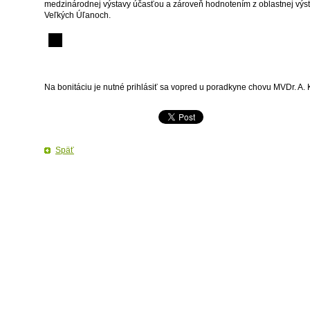
medzinárodnej výstavy účasťou a zároveň hodnotením z oblastnej výs
Veľkých Úľanoch.
Na bonitáciu je nutné prihlásiť sa vopred u poradkyne chovu MVDr. A.
Späť