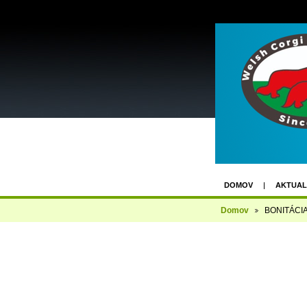
DOMOV
AKTUAL
FACEBOOK GROUP
Domov
BONITÁCIA
KLUBOVÁ VÝSTAVA 1
3. UZÁVIERKA - 2X