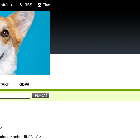
 stránok
RSS
Tlač
TAKT
GDPR
v.
oriadne nahradiť účasť z