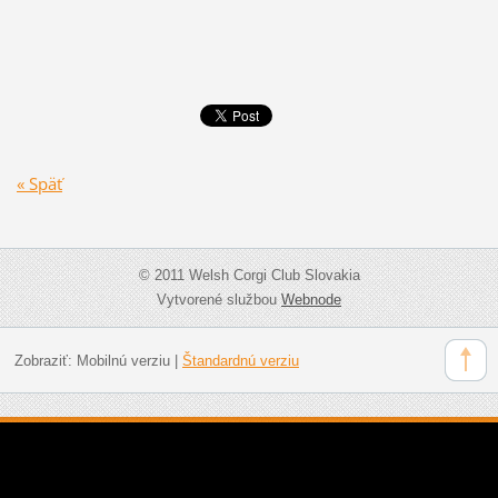
« Späť
© 2011 Welsh Corgi Club Slovakia
Vytvorené službou
Webnode
Zobraziť:
Mobilnú verziu
|
Štandardnú verziu