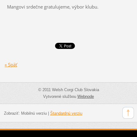
Mangovi srdečne gratulujeme, výbor klubu.
« Späť
© 2011 Welsh Corgi Club Slovakia
Vytvorené službou
Webnode
Zobraziť:
Mobilnú verziu
|
Štandardnú verziu