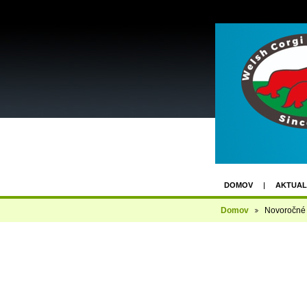
DOMOV
AKTUAL
FACEBOOK GROUP
Domov
Novoročné 
KLUBOVÁ VÝSTAVA 1
3. UZÁVIERKA - 2X