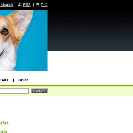
 stránok
RSS
Tlač
TAKT
GDPR
boku.
aria.