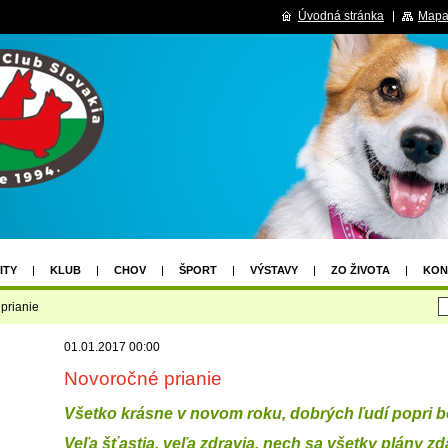
Úvodná stránka
Mapa
ITY
KLUB
CHOV
ŠPORT
VÝSTAVY
ZO ŽIVOTA
KON
VIANOČNÁ SÚŤAŽ
VÝSLEDKY VIANOČNEJ SÚŤAŽE
prianie
2.04.2026 PROPOZÍCIE
NOVOHRADDOG 2X CACIB III. UZÁVIERKA
01.01.2017 00:00
 CACIB LUČENEC
Novoročné prianie
Všetko krásne v novom roku, dobrých ľudí popri 
Veľa šťastia, veľa zdravia, nech sa všetky plány zd