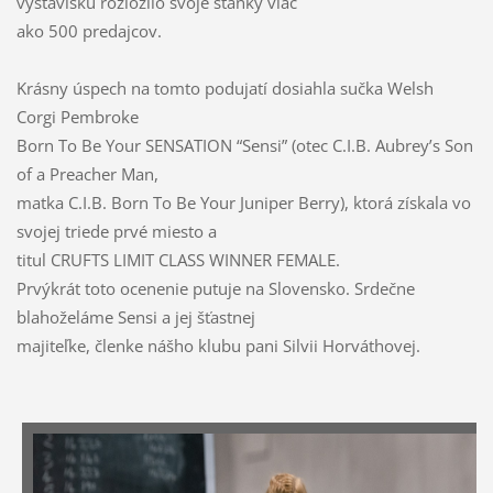
výstavisku rozložilo svoje stánky viac
ako 500 predajcov.
Krásny úspech na tomto podujatí dosiahla sučka Welsh
Corgi Pembroke
Born To Be Your SENSATION “Sensi” (otec C.I.B. Aubrey’s Son
of a Preacher Man,
matka C.I.B. Born To Be Your Juniper Berry), ktorá získala vo
svojej triede prvé miesto a
titul CRUFTS LIMIT CLASS WINNER FEMALE.
Prvýkrát toto ocenenie putuje na Slovensko. Srdečne
blahoželáme Sensi a jej šťastnej
majiteľke, členke nášho klubu pani Silvii Horváthovej.